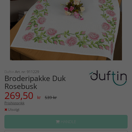
Duftin
Art. nr: 911229
Broderipakke Duk
Rosebusk
269,50
kr
539 kr
Prishistorikk
Utsolgt
HANDLE