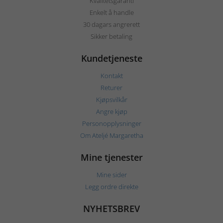
Kvalitetsgaranti
Enkelt å handle
30 dagars angrerett
Sikker betaling
Kundetjeneste
Kontakt
Returer
Kjøpsvilkår
Angre kjøp
Personopplysninger
Om Ateljé Margaretha
Mine tjenester
Mine sider
Legg ordre direkte
NYHETSBREV