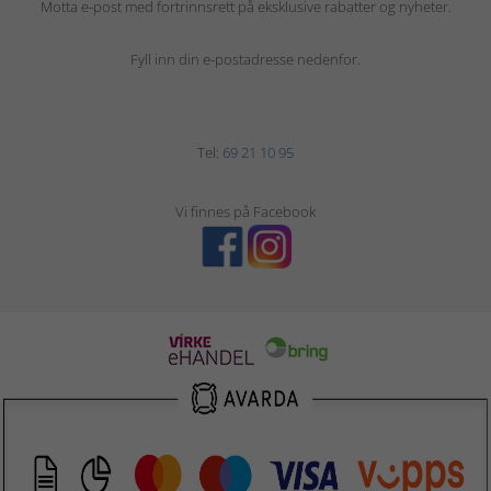
Motta e-post med fortrinnsrett på eksklusive rabatter og nyheter.
Fyll inn din e-postadresse nedenfor.
Tel:
69 21 10 95
Vi finnes på Facebook