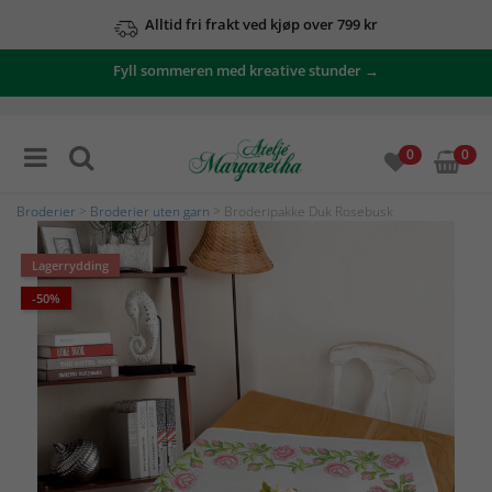
Alltid fri frakt ved kjøp over 799 kr
Fyll sommeren med kreative stunder →
0
0
Broderier
>
Broderier uten garn
> Broderipakke Duk Rosebusk
Lagerrydding
-50%