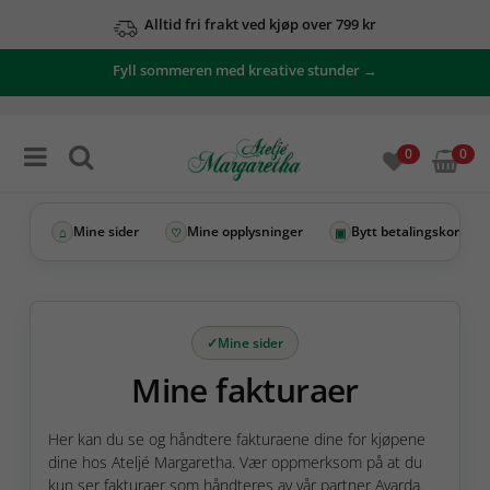
Alltid fri frakt ved kjøp over 799 kr
Fyll sommeren med kreative stunder →
0
0
Mine sider
Mine opplysninger
Bytt betalingskort
⌂
♡
▣
Mine sider
Mine fakturaer
Her kan du se og håndtere fakturaene dine for kjøpene
dine hos Ateljé Margaretha. Vær oppmerksom på at du
kun ser fakturaer som håndteres av vår partner Avarda.