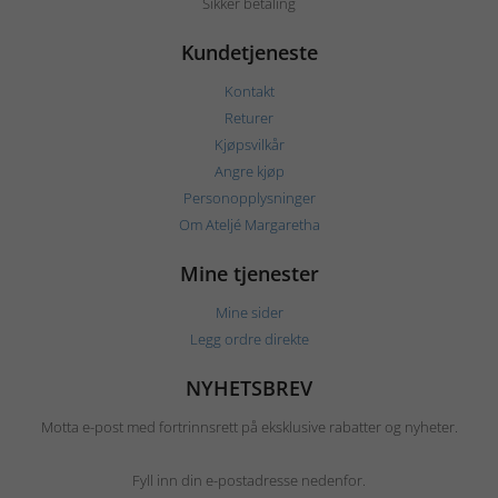
Sikker betaling
Kundetjeneste
Kontakt
Returer
Kjøpsvilkår
Angre kjøp
Personopplysninger
Om Ateljé Margaretha
Mine tjenester
Mine sider
Legg ordre direkte
NYHETSBREV
Motta e-post med fortrinnsrett på eksklusive rabatter og nyheter.
Fyll inn din e-postadresse nedenfor.