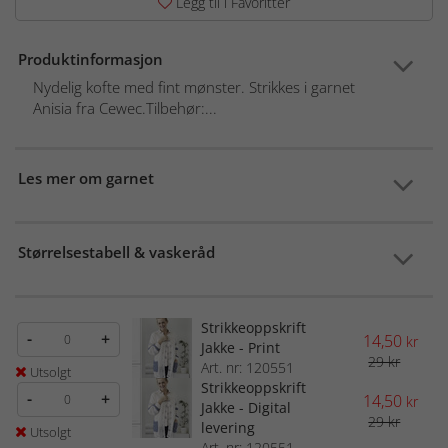
Legg til i Favoritter
Produktinformasjon
Nydelig kofte med fint mønster. Strikkes i garnet
Anisia fra Cewec.Tilbehør:...
Les mer om garnet
Størrelsestabell & vaskeråd
Strikkeoppskrift
-
+
14,50
kr
Jakke - Print
29 kr
Art. nr: 120551
Utsolgt
Strikkeoppskrift
-
+
14,50
kr
Jakke - Digital
29 kr
levering
Utsolgt
Art. nr: 120551