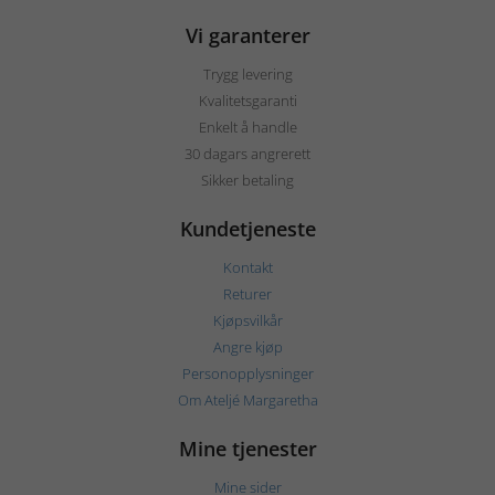
Vi garanterer
Trygg levering
Kvalitetsgaranti
Enkelt å handle
30 dagars angrerett
Sikker betaling
Kundetjeneste
Kontakt
Returer
Kjøpsvilkår
Angre kjøp
Personopplysninger
Om Ateljé Margaretha
Mine tjenester
Mine sider