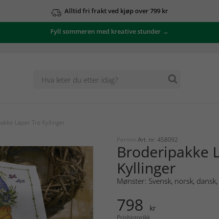
Alltid fri frakt ved kjøp over 799 kr
Fyll sommeren med kreative stunder →
akke Løper Tre Kyllinger
Permin
Art. nr: 458092
Broderipakke 
Kyllinger
Mønster: Svensk, norsk, dansk, 
798
kr
Prishistorikk