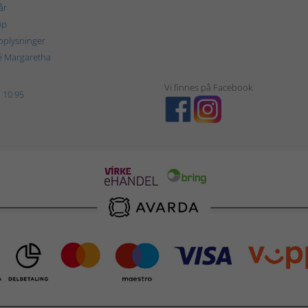
år
øp
plysninger
é Margaretha
Vi finnes på Facebook
 10 95