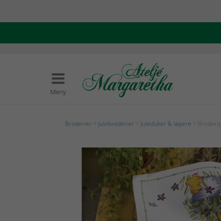
Meny
Broderier
>
Julebroderier
>
Juleduker & løpere
> Broderip