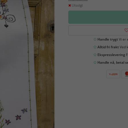
Utsolgt
Handle trygt
Vi er 
Alltid fri frakt
Ved k
Ekspresslevering
F
Handle nå, betal s