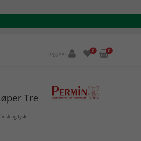
0
0
Logg inn
Løper Tre
finsk og tysk.