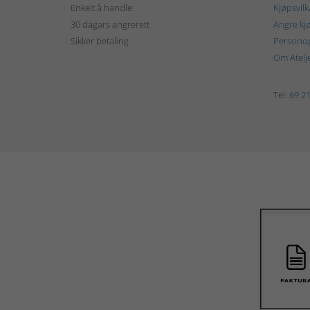
Enkelt å handle
Kjøpsvilk
30 dagars angrerett
Angre kj
Sikker betaling
Personop
Om Atelj
Tel:
69 21