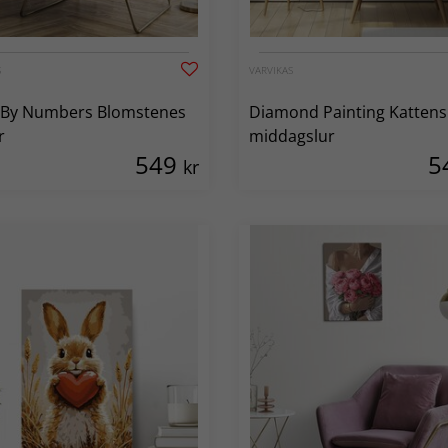
S
VARVIKAS
 By Numbers Blomstenes
Diamond Painting Kattens
r
middagslur
549
5
kr