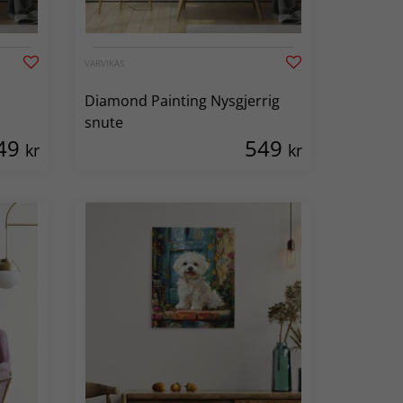
VARVIKAS
Diamond Painting Nysgjerrig
snute
49
549
kr
kr