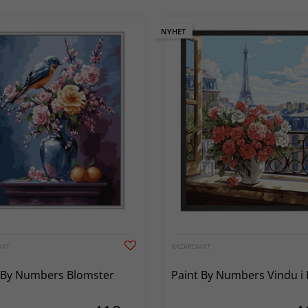
NYHET
ART
WIZARDIART
 By Numbers Blomster
Paint By Numbers Vindu i 