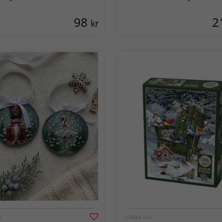
98
2
kr
T
COBBLE HILL