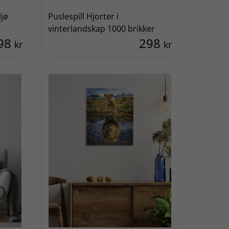
ljø
Puslespill Hjorter i
vinterlandskap 1000 brikker
98
298
kr
kr