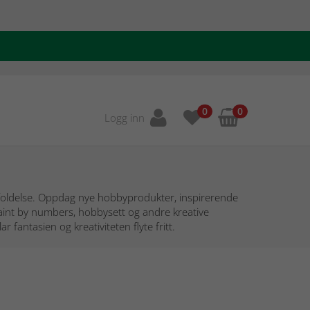
0
0
Logg inn
utfoldelse. Oppdag nye hobbyprodukter, inspirerende
 paint by numbers, hobbysett og andre kreative
fantasien og kreativiteten flyte fritt.