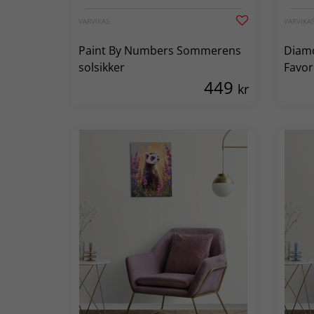
VARVIKAS
VARVIKA
Paint By Numbers Sommerens
Diamo
solsikker
Favor
449
kr