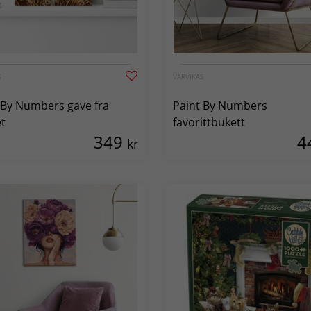
S
VARVIKAS
 By Numbers gave fra
Paint By Numbers
et
favorittbukett
349
4
kr