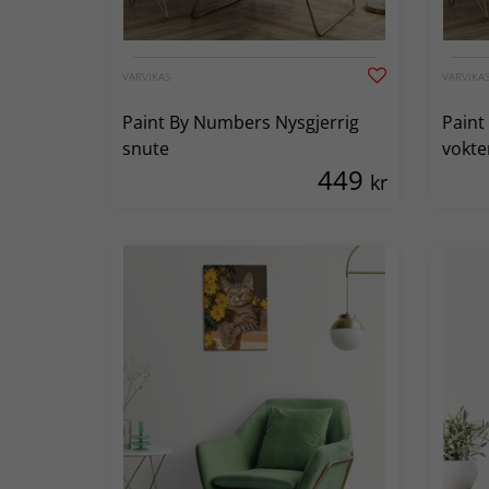
VARVIKAS
VARVIKA
Paint By Numbers Nysgjerrig
Paint
snute
vokte
449
kr