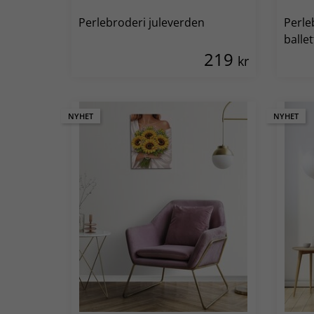
Perlebroderi juleverden
Perle
ballet
219
kr
NYHET
NYHET