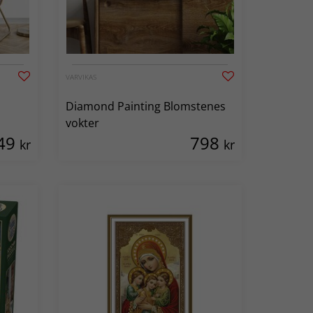
VARVIKAS
Diamond Painting Blomstenes
vokter
49
798
kr
kr