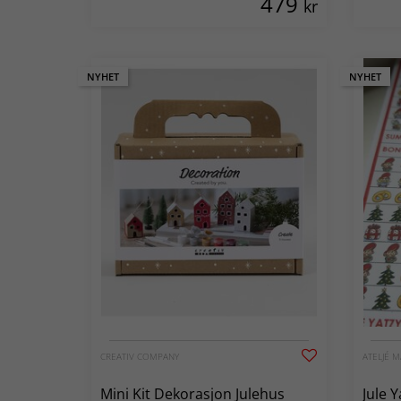
479
kr
NYHET
NYHET
CREATIV COMPANY
ATELJÉ 
Mini Kit Dekorasjon Julehus
Jule Y