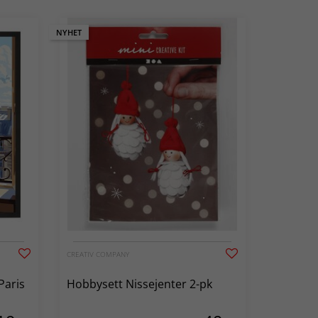
NYHET
CREATIV COMPANY
Paris
Hobbysett Nissejenter 2-pk