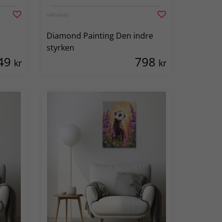
VARVIKAS
a
Diamond Painting Den indre
styrken
49
798
kr
kr