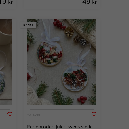
19
49
kr
kr
NYHET
ABRIS ART
Perlebroderi Julenissens slede