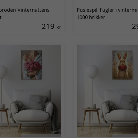
broderi Vinternattens
Puslespill Fugler i vintermi
t
1000 brikker
219
2
kr