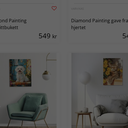
S
VARVIKAS
nd Painting
Diamond Painting gave fr
ittbukett
hjertet
549
5
kr