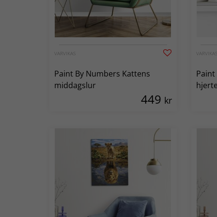
VARVIKAS
VARVIKA
Paint By Numbers Kattens
Paint
middagslur
hjert
449
kr