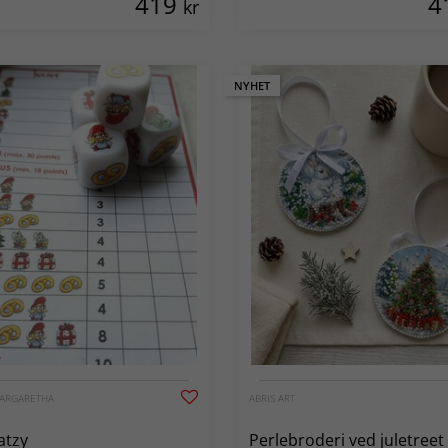
419
4
kr
NYHET
MARGARETHA
ABRIS ART
atzy
Perlebroderi ved juletreet