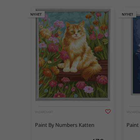
NYHET
NYHET
WIZARDIART
WIZARDI
Paint By Numbers Katten
Paint