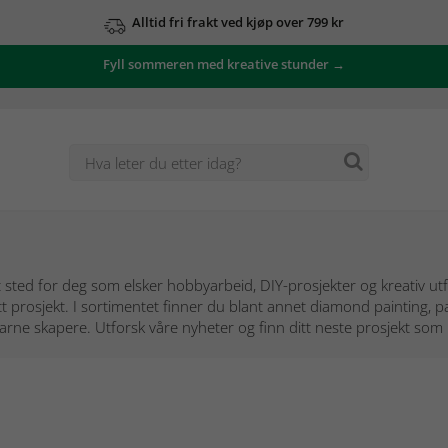
Alltid fri frakt ved kjøp over 799 kr
Se våre tilbud her
Fyll sommeren med kreative stunder →
t sted for deg som elsker hobbyarbeid, DIY-prosjekter og kreativ 
ytt prosjekt. I sortimentet finner du blant annet diamond painting,
ne skapere. Utforsk våre nyheter og finn ditt neste prosjekt som lar 