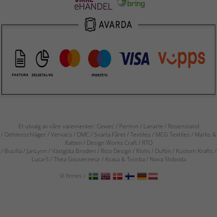
Et utvalg av våre varemerker: Cewec / Permin / Lanarte / Rosenstand
/ Oehlenschläger / Vervaco / DMC / Svarta Fåret / Textiles / MCG Textiles / Marks &
Katten / Design Works Craft / RTO
/ Bucilla / JanLynn / Västgöta Broderi / Rico Design / Riolis / Duftin / Kustom Krafts /
Luca-S / Thea Gouverneur / Krasa & Tvorba / Nova Sloboda
Vi finnes i: