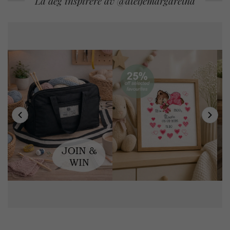
La deg inspirere av @ateljemargaretha