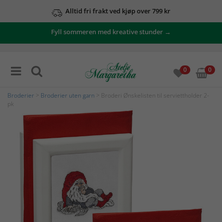
Alltid fri frakt ved kjøp over 799 kr
Fyll sommeren med kreative stunder →
0
0
Broderier
>
Broderier uten garn
> Broderi Ønskelisten til serviettholder 2-
pk