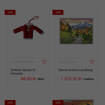
-30%
-20%
ATELJÉ MARGARETHA
DIAMOND DOTZ
Strikket Genser til
Diamond Dotz Landskap
Nissedør
68,60
kr
1 319,20
kr
98 kr
1 649 kr
-20%
-20%