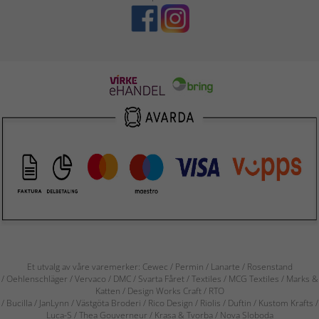
Et utvalg av våre varemerker: Cewec / Permin / Lanarte / Rosenstand
/ Oehlenschläger / Vervaco / DMC / Svarta Fåret / Textiles / MCG Textiles / Marks &
Katten / Design Works Craft / RTO
/ Bucilla / JanLynn / Västgöta Broderi / Rico Design / Riolis / Duftin / Kustom Krafts /
Luca-S / Thea Gouverneur / Krasa & Tvorba / Nova Sloboda