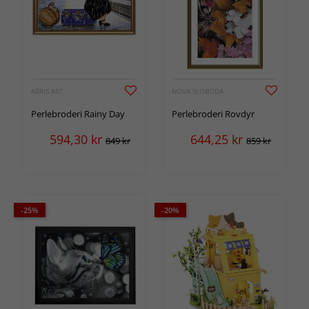
ABRIS ART
NOVA SLOBODA
Perlebroderi Rainy Day
Perlebroderi Rovdyr
594,30
kr
644,25
kr
849 kr
859 kr
-25%
-20%