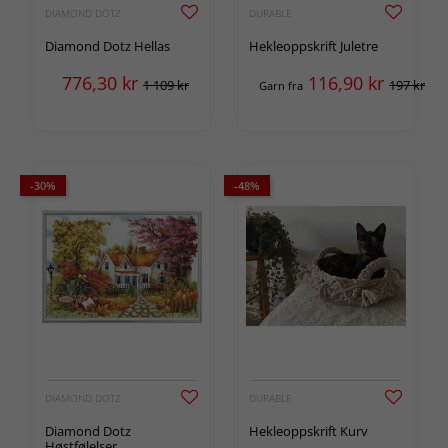
DIAMOND DOTZ
DURABLE
Diamond Dotz Hellas
Hekleoppskrift Juletre
776,30
kr
116,90
kr
1 109 kr
197 kr
Garn fra
-30%
-48%
DIAMOND DOTZ
DURABLE
Diamond Dotz
Hekleoppskrift Kurv
Høstfølelser