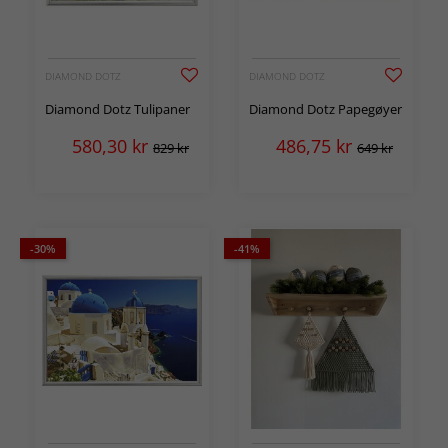
DIAMOND DOTZ
DIAMOND DOTZ
Diamond Dotz Tulipaner
Diamond Dotz Papegøyer
580,30
kr
486,75
kr
829 kr
649 kr
-30%
-41%