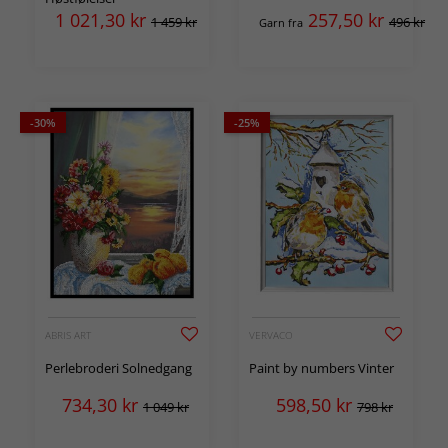
1 021,30
kr
257,50
kr
1 459 kr
496 kr
Garn fra
-30%
-25%
ABRIS ART
VERVACO
Perlebroderi Solnedgang
Paint by numbers Vinter
734,30
kr
598,50
kr
1 049 kr
798 kr