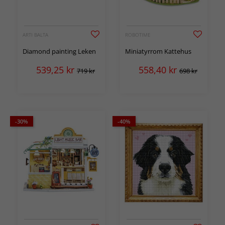
ARTI BALTA
ROBOTIME
Diamond painting Leken
Miniatyrrom Kattehus
539,25
kr
558,40
kr
719 kr
698 kr
-30%
-40%