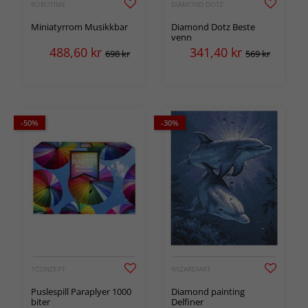
ROBOTIME
DIAMOND DOTZ
Miniatyrrom Musikkbar
Diamond Dotz Beste
venn
488,60
kr
341,40
kr
698 kr
569 kr
-50%
-30%
1CONZEPT
WIZARDIART
Puslespill Paraplyer 1000
Diamond painting
biter
Delfiner