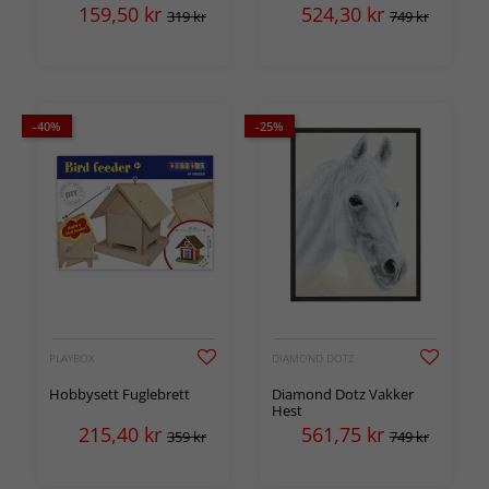
159,50
kr
524,30
kr
319 kr
749 kr
-40%
-25%
PLAYBOX
DIAMOND DOTZ
Hobbysett Fuglebrett
Diamond Dotz Vakker
Hest
215,40
kr
561,75
kr
359 kr
749 kr