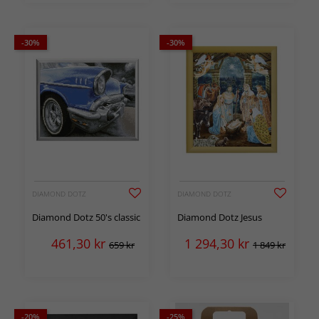
-30%
-30%
DIAMOND DOTZ
DIAMOND DOTZ
Diamond Dotz 50's classic
Diamond Dotz Jesus
461,30
kr
1 294,30
kr
659 kr
1 849 kr
-20%
-25%