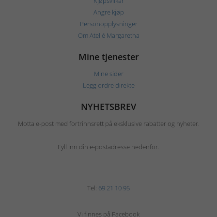
Kjøpsvilkår
Angre kjøp
Personopplysninger
Om Ateljé Margaretha
Mine tjenester
Mine sider
Legg ordre direkte
NYHETSBREV
Motta e-post med fortrinnsrett på eksklusive rabatter og nyheter.
Fyll inn din e-postadresse nedenfor.
Tel:
69 21 10 95
Vi finnes på Facebook