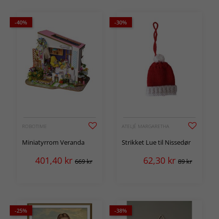
-40%
-30%
ROBOTIME
ATELJÉ MARGARETHA
Miniatyrrom Veranda
Strikket Lue til Nissedør
401,40
kr
62,30
kr
669 kr
89 kr
-25%
-38%