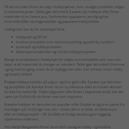
På denne siden finner du salg i Hobbyhjørnet, hvor utvalgte produkter selges
til reduserte priser. Dette gjør det enkelt å prøve nye hobbyer eller finne
materialer til en lavere pris. Sortimentet oppdateres jevnlig og kan
inneholde både sesongprodukter og populære hobbyartikler.
I kategorien kan du for eksempel finne:
hobbysett og DIY-kit
kreative prosjekter som diamond painting og paint by numbers
puslespill og hobbyprodukter
dekorasjonsmaterialer og mindre hobbyprosjekter
Mange av produktene i Hobbyhjørnet selges som komplette sett, noe som
betyr at alt materialet du trenger er inkludert. Dette gjør det enkelt å komme
i gang med en gang, enten du er nybegynner eller mer erfaren innen hobby
og kreativt arbeid.
Å kjøpe hobbyprodukter på salg er også en god måte å prøve nye teknikker
og prosjekter på. Kanskje finner du en ny interesse eller en kreativ aktivitet
du ikke har testet før. Siden salgsvarer ofte finnes i begrenset antall, kan det
være lurt å slå til når du finner noe som inspirerer.
Kreative hobbyer er dessuten en populær måte å koble av og ta en pause fra
hverdagen på. Ved å lage noe selv – enten det er et bilde, en dekorasjon
eller et hobbyprosjekt – får du både et ferdig resultat og en hyggelig
opplevelse underveis.
Hos Ateljé Margaretha finner du et stort utvalg av hobby- og kreative