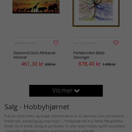
DIAMOND DOTZ
NOVA SLOBODA
Diamond Dotz Afrikansk
Perlebroderi Bilde
himmel
Sesonger
461,30
kr
878,40
kr
659 kr
1 098 kr
Vis mer
Salg - Hobbyhjørnet
Å drive med hobby og skape med hendene er en aktivitet som kombinerer
kreativitet, avkobling og inspirasjon. I Hobbyhjørnet hos Ateljé Margaretha
finner du et bredt utvalg av produkter til ulike typer hobby og DIY-prosjekter
– fra enkle aktiviteter til mer avanserte kreative arbeider.