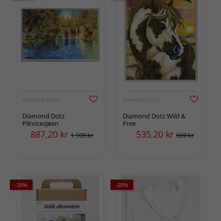
DIAMOND DOTZ
DIAMOND DOTZ
Diamond Dotz
Diamond Dotz Wild &
Plitvicesjøen
Free
887,20
kr
535,20
kr
1 109 kr
669 kr
-20%
-20%