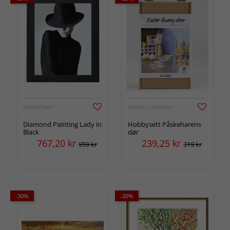
WIZARDIART
CREATIV COMPANY
Diamond Painting Lady in
Hobbysett Påskeharens
Black
dør
767,20
kr
239,25
kr
959 kr
319 kr
-30%
-20%