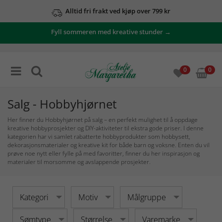
Se våre tilbud her
Fyll sommeren med kreative stunder →
0
0
Salg - Hobbyhjørnet
Her finner du Hobbyhjørnet på salg – en perfekt mulighet til å oppdage
kreative hobbyprosjekter og DIY-aktiviteter til ekstra gode priser. I denne
kategorien har vi samlet rabatterte hobbyprodukter som hobbysett,
dekorasjonsmaterialer og kreative kit for både barn og voksne. Enten du vil
prøve noe nytt eller fylle på med favoritter, finner du her inspirasjon og
materialer til morsomme og avslappende prosjekter.
Kategori
Motiv
Målgruppe
Sømtype
Størrelse
Varemarke