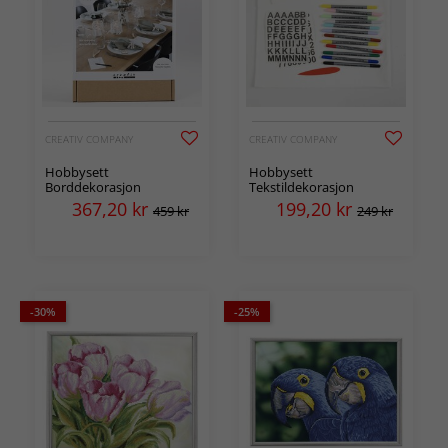
CREATIV COMPANY
CREATIV COMPANY
Hobbysett
Hobbysett
Borddekorasjon
Tekstildekorasjon
367,20
kr
199,20
kr
459 kr
249 kr
-30%
-25%