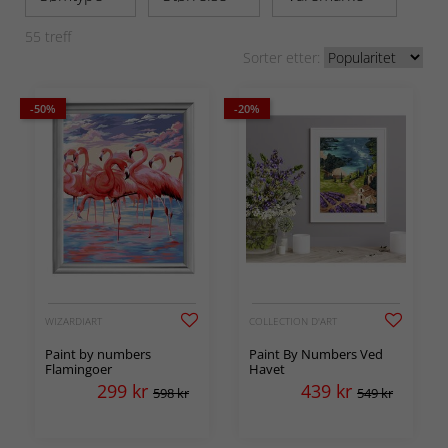
55
treff
Sorter etter:
-50%
-20%
WIZARDIART
COLLECTION D'ART
Paint by numbers
Paint By Numbers Ved
Flamingoer
Havet
299
kr
439
kr
598 kr
549 kr