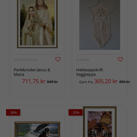
NOVA SLOBODA
DURABLE
Perlebroderi Jesus &
Hekleoppskrift
Maria
Veggteppe
711,75
kr
305,20
kr
949 kr
496 kr
Garn fra
-30%
-25%